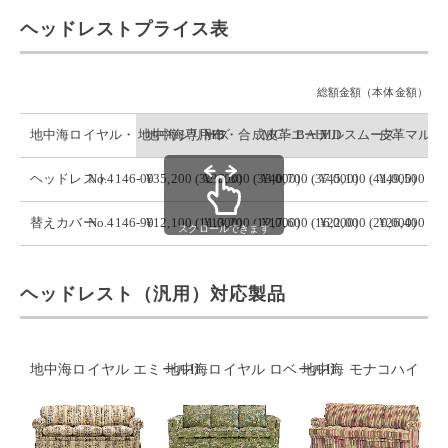
ヘッドレストプライス表
総額金額（本体金額）
地中海ロイヤル・
地中海シリーズ
地中海専用布
MB・合成皮革エーデルスムース
MC・BALI
MD
皮革マルニ
ヘッドレスト
No.4146-00
¥
35,200 (
32,000
¥
36,300 (
)
33,000
¥
40,700 (
)
37,000
¥
45,100 (
)
41,000
¥
49,500 (
)
45
替えカバー
No.4146-90
¥
12,100 (
11,000
¥
13,200 (
)
12,000
¥
17,600 (
)
16,000
¥
22,000 (
)
20,000
¥
26,400 (
)
24
スクロールできます
ヘッドレスト（汎用）対応製品
地中海ロイヤル エミールII
地中海ロイヤル ロベールII
地中海 モナコハイ