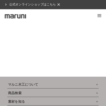
chevron_right
clear
公式オンラインショップはこちら
マルニ木工について
商品検索
素材を知る