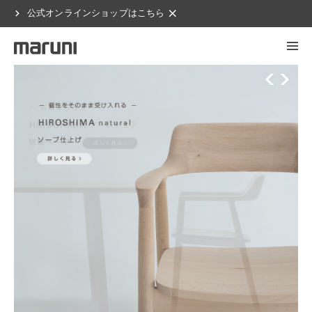
chevron_right
clear
公式オンラインショップはこちら