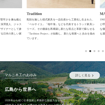
Tradition
MARUN
さを兼ね備え
彫刻を施した様式家具を一品生産から工業化し生まれた、
1960年代
直人、ジャス
「ベルサイユ」「地中海」などを代表するトラッド家具シ
と呼ばれる
ナーとして参
リーズ。その価値を再構築し新たな視点と革新で蘇らせる
な価値を持
本の美しい家
「Tardition Project」が始動し、新たな発展へと歩みを進め
も適応する
ています。
マルニ木工のあゆみ
詳しく見る
広島から世界へ
1928年から続く伝承技術と革新的な創造力をもって、
100年先も定番として愛される家具をつくり続けています。