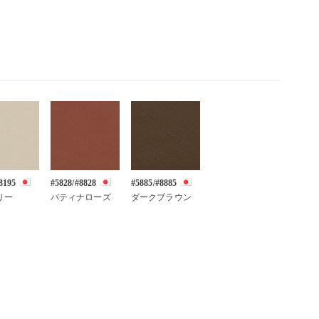
8195
#5828/#8828
#5885/#8885
リー
パティナローズ
ダークブラウン