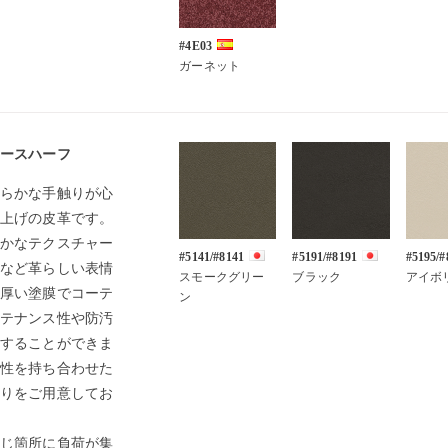
#4E03
ガーネット
ースハーフ
らかな手触りが心
上げの皮革です。
かなテクスチャー
#5141/#8141
#5191/#8191
#5195/#
など革らしい表情
スモークグリー
ブラック
アイボ
厚い塗膜でコーテ
ン
テナンス性や防汚
することができま
性を持ち合わせた
りをご用意してお
じ箇所に負荷が集