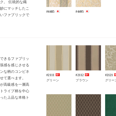
ク。 伝統的な織
妙にマッチしたこ
#4485
#4495
いファブリックで
できるファブリッ
張感を感じさせる
ンな柄のコンビネ
#2111
#2112
#2121
せて選べます。
グリーン
ブラウン
グリー
が高級感を一層高
トライプ柄を中心
った上品な本格ト