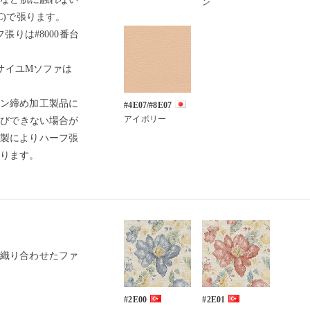
ン
C)で張ります。
張りは#8000番台
ルサイユMソファは
ン締め加工製品に
#4E07/#8E07
アイボリー
選びできない場合が
製によりハーフ張
ります。
織り合わせたファ
#2E00
#2E01