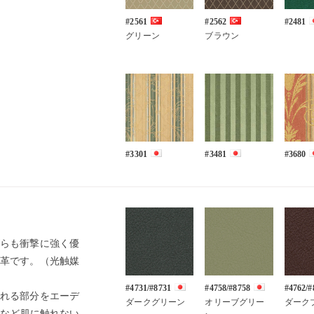
#2561
#2562
#2481
グリーン
ブラウン
#3301
#3481
#3680
らも衝撃に強く優
革です。（光触媒
#4731/#8731
#4758/#8758
#4762/#
れる部分をエーデ
ダークグリーン
オリーブグリー
ダーク
面など肌に触れない