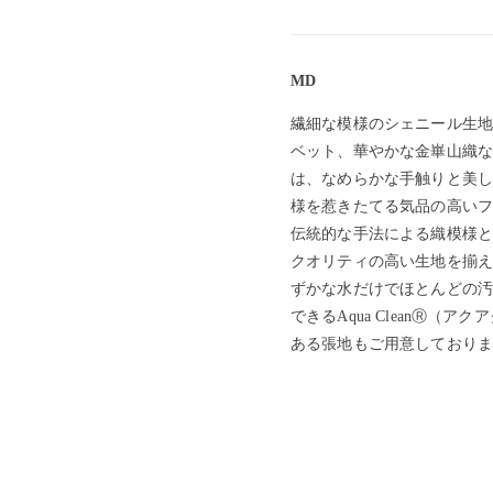
MD
繊細な模様のシェニール生地
ベット、華やかな金崋山織な
は、なめらかな手触りと美し
様を惹きたてる気品の高いフ
伝統的な手法による織模様と
クオリティの高い生地を揃え
ずかな水だけでほとんどの汚
できるAqua CleanⓇ（ア
ある張地もご用意しておりま