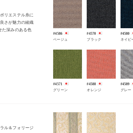
ポリエステル糸に
良さが魅力の綾織
せた深みのある色
#4586
#4570
#4580
ベージュ
ブラック
ネイビ
】
#4571
#4588
#4589
グリーン
オレンジ
グレー
ラル＆フォリージ