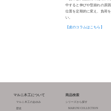
中すると伸びや型崩れの原因
位置を定期的に変え、負荷を
い。
【皮のコラムはこちら】
マルニ木工について
商品検索
マルニ木工のあゆみ
シリーズから探す
MARUNI COLLECTION
歴史