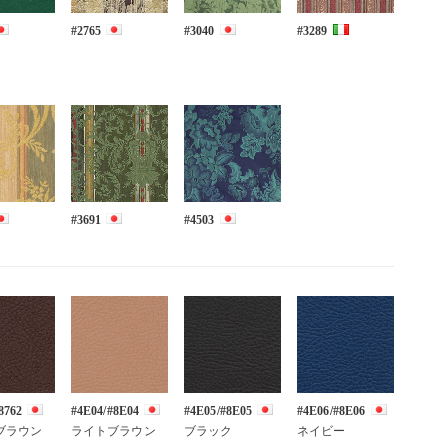
#2765
#3040
#3289
#3691
#4503
8762
#4E04/#8E04
#4E05/#8E05
#4E06/#8E06
ブラウン
ライトブラウン
ブラック
ネイビー