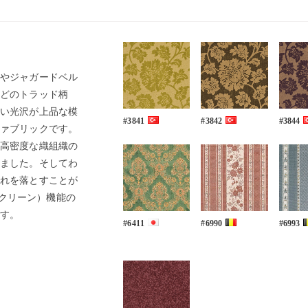
やジャガードベル
どのトラッド柄
い光沢が上品な模
#3841
#3842
#3844
ァブリックです。
高密度な織組織の
ました。そしてわ
れを落とすことが
クアクリーン）機能の
す。
#6411
#6990
#6993