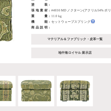
塗装
張地素材
#4930 MD ノクターン(アクリル54% ポ
重量
11.0 kg
機能
セットウェーブスプリング
商品説明
マテリアル＆ファブリック・皮革一覧
地中海ロイヤル 展示店