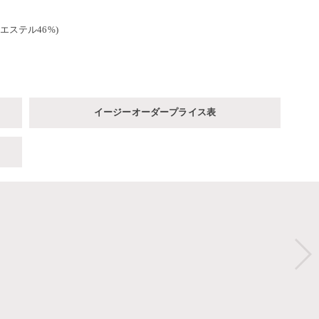
リエステル46%)
イージーオーダープライス表