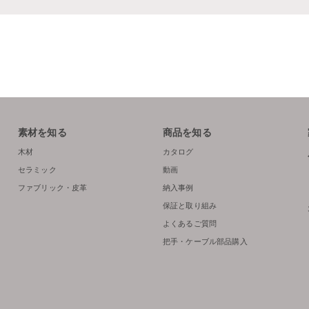
素材を知る
商品を知る
木材
カタログ
セラミック
動画
ファブリック・皮革
納入事例
保証と取り組み
よくあるご質問
把手・ケーブル部品購入