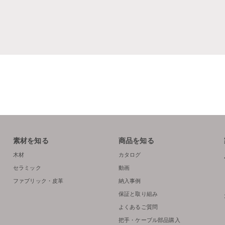
素材を知る
商品を知る
木材
カタログ
セラミック
動画
ファブリック・皮革
納入事例
保証と取り組み
よくあるご質問
把手・ケーブル部品購入