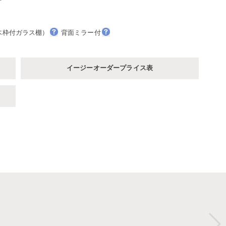
木枠付ガラス棚）
背面ミラー付
イージーオーダープライス表