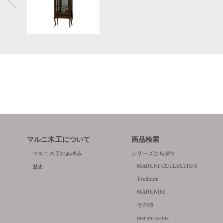
マルニ木工について
商品検索
マルニ木工のあゆみ
シリーズから探す
MARUNI COLLECTION
歴史
Tradition
MARUNI60
その他
maruni sauna