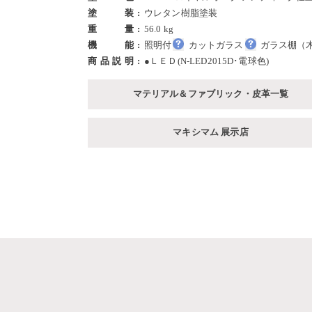
塗装
ウレタン樹脂塗装
重量
56.0 kg
機能
照明付
カットガラス
ガラス棚（
商品説明
●ＬＥＤ(N-LED2015D･電球色)
マテリアル＆ファブリック・皮革一覧
マキシマム 展示店