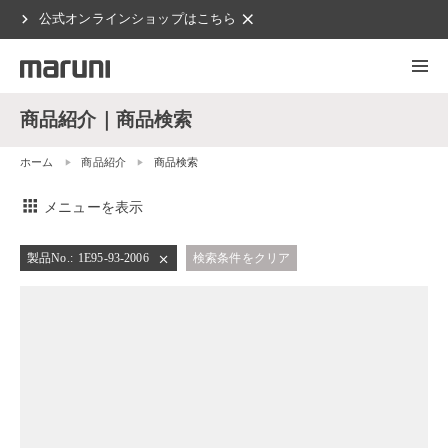
chevron_right
clear
公式オンラインショップはこちら
商品紹介｜商品検索
ホーム
商品紹介
商品検索
apps
メニューを表示
製品No.
:
1E95-93-2006
検索条件をクリア
close