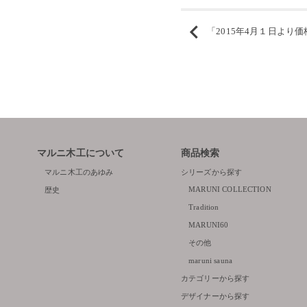
「2015年4月１日より
マルニ木工について
商品検索
マルニ木工のあゆみ
シリーズから探す
MARUNI COLLECTION
歴史
Tradition
MARUNI60
その他
maruni sauna
カテゴリーから探す
デザイナーから探す