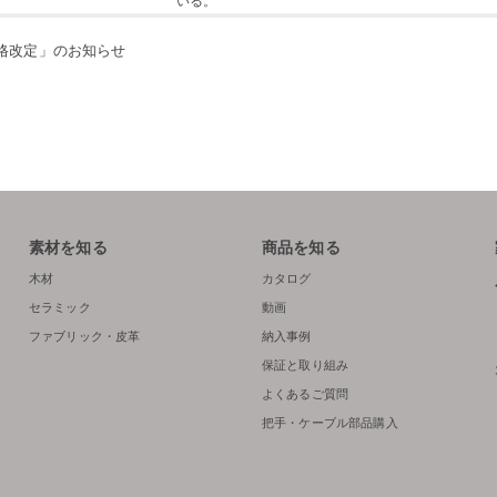
いる。
価格改定」のお知らせ
素材を知る
商品を知る
木材
カタログ
セラミック
動画
ファブリック・皮革
納入事例
保証と取り組み
よくあるご質問
把手・ケーブル部品購入