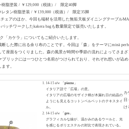
樹脂塗装 / ￥129,000（税抜）/ 限定40脚
レタン樹脂塗装 / ￥139,000（税抜）/ 限定35脚
アームチェアのほか、今回も端材を活用した無垢天板ダイニングテーブルMALT
ケラをパッチワークしたkakera bagも数量限定で販売いたします。
ック「カケラ」についてもご紹介いたします。
断した際に出る余り布のことです。今回は「森」をテーマにminä per
して座面をつくりました。森の風景が時間や季節の流れによってさまざ
onenのファブリックには一つひとつ名前がつけられており、それぞれ想い
します。
14-15 a/w 「
piazza
」
イタリア語で「広場」の意。
カ
イタリアの広場のモザイク柄が木漏れ日の結晶の
日
ようにも見えるコットンベルベットのテキスタイ
け
ル。
14-15 a/w 「
geo
」
グラフィカルな線が、温かみのあるウールと、光
を感じるポリエステルの対比で表現されている。