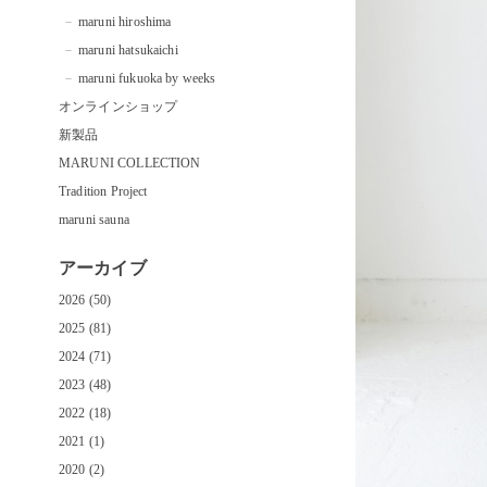
maruni hiroshima
maruni hatsukaichi
maruni fukuoka by weeks
オンラインショップ
新製品
MARUNI COLLECTION
Tradition Project
maruni sauna
アーカイブ
2026 (50)
2025 (81)
2024 (71)
2023 (48)
2022 (18)
2021 (1)
2020 (2)