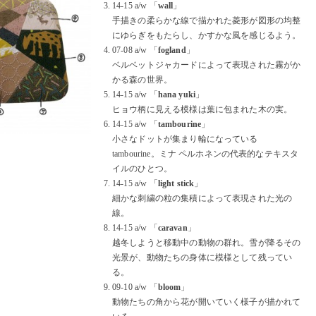
14-15 a/w 「
wall
」
手描きの柔らかな線で描かれた菱形が図形の均整
にゆらぎをもたらし、かすかな風を感じるよう。
07-08 a/w 「
fogland
」
ベルベットジャカードによって表現された霧がか
かる森の世界。
14-15 a/w 「
hana yuki
」
ヒョウ柄に見える模様は葉に包まれた木の実。
14-15 a/w 「
tambourine
」
小さなドットが集まり輪になっている
tambourine。ミナ ペルホネンの代表的なテキスタ
イルのひとつ。
14-15 a/w 「
light stick
」
細かな刺繍の粒の集積によって表現された光の
線。
14-15 a/w 「
caravan
」
越冬しようと移動中の動物の群れ。雪が降るその
光景が、動物たちの身体に模様として残ってい
る。
09-10 a/w 「
bloom
」
動物たちの角から花が開いていく様子が描かれて