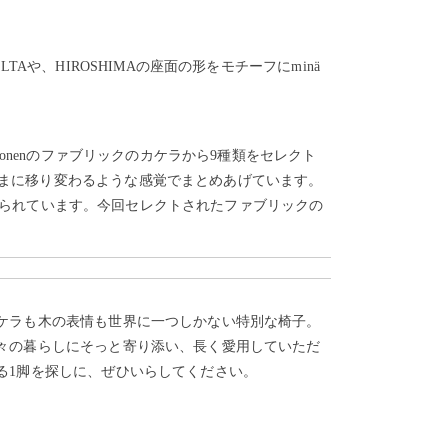
Aや、HIROSHIMAの座面の形をモチーフにminä
honenのファブリックのカケラから9種類をセレクト
まに移り変わるような感覚でまとめあげています。
が込められています。今回セレクトされたファブリックの
ケラも木の表情も世界に一つしかない特別な椅子。
々の暮らしにそっと寄り添い、長く愛用していただ
る1脚を探しに、ぜひいらしてください。