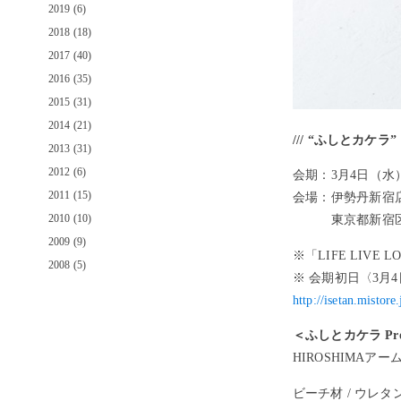
2019 (6)
2018 (18)
2017 (40)
2016 (35)
2015 (31)
2014 (21)
/// “ふしとカケラ” MA
2013 (31)
2012 (6)
会期：
3月4日（水
2011 (15)
会場：
伊勢丹新宿
2010 (10)
東京都新宿区新宿
2009 (9)
※「LIFE LIV
2008 (5)
※ 会期初日〈3
http://isetan.mistore
＜ふしとカケラ Pro
HIROSHIMAアー
ビーチ材 / ウレタン