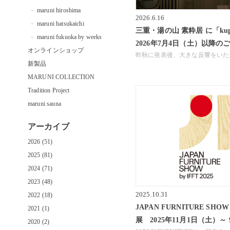
maruni hiroshima
2026.6.16
maruni hatsukaichi
三重・湯の山 素粋居 に「kup
maruni fukuoka by weeks
2026年7月4日（土）以降の
オンラインショップ
昨秋に発表後、大きな反響をい
新製品
MARUNI COLLECTION
Tradition Project
maruni sauna
アーカイブ
2026 (51)
2025 (81)
2024 (71)
2023 (48)
2025.10.31
2022 (18)
JAPAN FURNITURE SHOW 
2021 (1)
展 2025年11月1日（土）～
2020 (2)