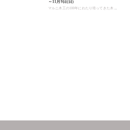
.
～11月9日(日)
マルニ木工の100年にわたり培ってきた木
...