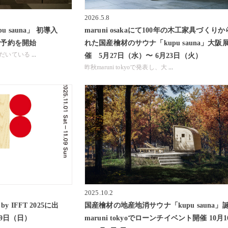
2026.5.8
u sauna」 初導入
maruni osakaにて100年の木工家具づくり
ご予約を開始
れた国産檜材のサウナ「kupu sauna」大阪
ただいている
...
催 5月27日（水）〜 6月23日（火）
昨秋maruni tokyoで発表し、大
...
2025.10.2
by IFFT 2025に出
国産檜材の地産地消サウナ「kupu sauna」
 9日（日）
maruni tokyoでローンチイベント開催 10月1