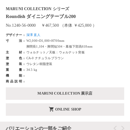
MARUNI COLLECTION シリーズ
Roundish ダイニングテーブル200
No.1240-56-0000
￥467,500 （本体 ￥425,000 ）
デザイナー
深澤 直人
寸法
W2,000×D1,000×H700mm
脚間長1,104・脚間短504・幕板下部高618mm
主材
ウォルナット／天板：ウォルナット突板
塗色
CA-0 ナチュラルブラウン
塗装
ウレタン樹脂塗装
重量
34.5 kg
機能
商品説明
MARUNI COLLECTION 展示店
shopping_cart
ONLINE SHOP
バリエーションの一部をご紹介