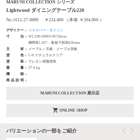
MARUNI COLLECTION シリーズ
Lightwood ダイニングテーブル220
No.1612-27-0000
￥224,400 （本体 ￥204,000 ）
デザイナー
ジャスパー・モリソン
寸法
W2,200×D900×H710mm
脚間長1,927・幕板下部高626mm
主材
メープル／天板：メープル突板
塗色
C-0 ナチュラルクリア
塗装
ウレタン樹脂塗装
重量
37.4 kg
機能
商品説明
MARUNI COLLECTION 展示店
shopping_cart
ONLINE SHOP
バリエーションの一部をご紹介