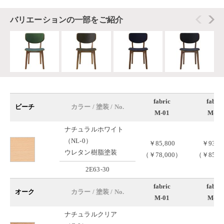
バリエーションの一部をご紹介
fabric
fabric
ビーチ
カラー / 塗装 / No.
M-01
M-02
ナチュラルホワイト
（NL-0）
￥85,800
￥93,5
ウレタン樹脂塗装
（￥78,000）
（￥85,0
2E63-30
fabric
fabric
オーク
カラー / 塗装 / No.
M-01
M-02
ナチュラルクリア