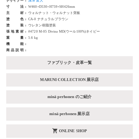
デザイナー
深澤 直人
寸法
W460×D530×H759×SH426mm
主材
ウォルナット・ウォルナット突板
塗色
CA-0 ナチュラルブラウン
塗装
ウレタン樹脂塗装
張地素材
#4720 M-05 Divina MD(ウール100%)ネイビー
重量
5.6 kg
機能
商品説明
ファブリック・皮革一覧
MARUNI COLLECTION 展示店
minä perhonen のご紹介
minä perhonen 展示店
shopping_cart
ONLINE SHOP