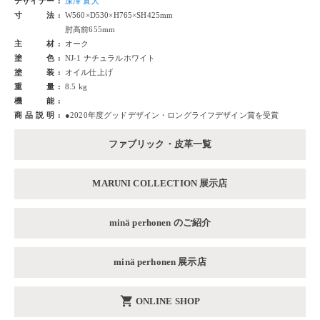
デザイナー
深澤 直人
寸法
W560×D530×H765×SH425mm
肘高前655mm
主材
オーク
塗色
NJ-1 ナチュラルホワイト
塗装
オイル仕上げ
重量
8.5 kg
機能
商品説明
●2020年度グッドデザイン・ロングライフデザイン賞を受賞
ファブリック・皮革一覧
MARUNI COLLECTION 展示店
minä perhonen のご紹介
minä perhonen 展示店
shopping_cart
ONLINE SHOP