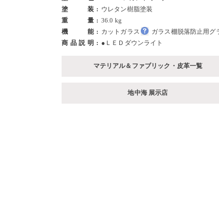
塗装
ウレタン樹脂塗装
重量
36.0 kg
機能
カットガラス
ガラス棚脱落防止用グ
商品説明
●ＬＥＤダウンライト
マテリアル＆ファブリック・皮革一覧
地中海 展示店