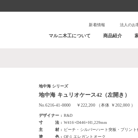
新着情報
法人のお
マルニ木工について
商品紹介
地中海 シリーズ
地中海 キュリオケース42（左開き）
No.6216-41-0000
￥222,200 （本体 ￥202,000 ）
デザイナー
R&D
寸法
W416×D446×H1,229mm
主材
ビーチ・シルバーハート突板・プリント
塗色
OF-1 エレガントオーク