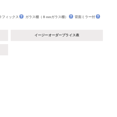
ラフィックス
ガラス棚（８mmガラス棚）
背面ミラー付
イージーオーダープライス表