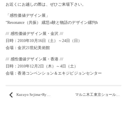
お近くにお越しの際は、ぜひご来場下さい。
「感性価値デザイン展」
“Resonance（共振） 縲恁o験と物語のデザイン縲怐h
/// 感性価値デザイン展・金沢 ///
日時：2010年10月16日（土）～24日（日）
会場：金沢21世紀美術館
/// 感性価値デザイン展・香港 ///
日時：2010年12月2日（木）～4日（土）
会場：香港コンベンション＆エキジビジョンセンター
Kazuyo Sejima+Ryue Nishizawa/SANAA がデザインした、愛らしい姿が印象的なアームレスチェア
マルニ木工東京ショールームはDESITN EADT PROJECT TOKYOに参加します