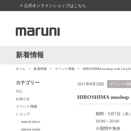
chevron_right
公式オンラインショップはこちら
新着情報
ホーム
新着情報
イベント情報
HIROSHIMA mushup with Lloyd's
カテゴリー
2011年8月29日
イベント情
ALL
HIROSHIMA mushup wi
お知らせ
イベント情報
期間：9月7日（水
ショップ
10:00～20:00
maruni tokyo
※期間中無休
maruni osaka