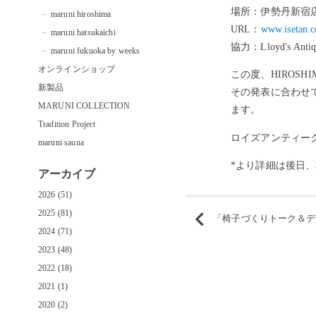
場所：伊勢丹新宿店
maruni hiroshima
URL：
www.isetan.c
maruni hatsukaichi
協力：Lloyd's Ant
maruni fukuoka by weeks
オンラインショップ
この度、HIROSH
新製品
その発表に合わせて、IS
MARUNI COLLECTION
ます。
Tradition Project
ロイズアンティーク
maruni sauna
*より詳細は後日
アーカイブ
2026 (51)
2025 (81)
「椅子づくりトーク＆デザインワー
2024 (71)
2023 (48)
2022 (18)
2021 (1)
2020 (2)