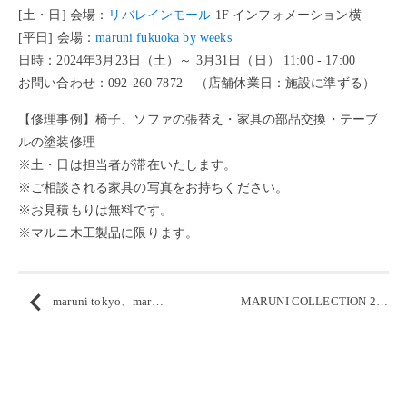
[土・日] 会場：
リバレインモール
1F インフォメーション横
[平日] 会場：
maruni fukuoka by weeks
日時：2024年3月23日（土）～ 3月31日（日） 11:00 - 17:00
お問い合わせ：092-260-7872 （店舗休業日：施設に準ずる）
【修理事例】椅子、ソファの張替え・家具の部品交換・テーブ
ルの塗装修理
※土・日は担当者が滞在いたします。
※ご相談される家具の写真をお持ちください。
※お見積もりは無料です。
※マルニ木工製品に限ります。
maruni tokyo、maruni ONLINE SHOPにて「春の新生活 キャンペーン」開催中
MARUNI COLLECTION 2024 ／ ミラノサローネ国際家具見本市 出展のご案内 4月16日（火）～ 21日（日）