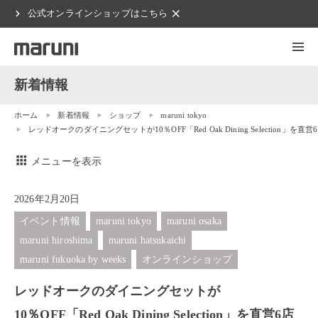
chevron_right
clear
公式オンラインショップはこちら
新着情報
ホーム
新着情報
ショップ
maruni tokyo
レッドオークのダイニングセットが10％OFF「Red Oak Dining Selectio
apps
メニューを表示
2026年2月20日
イベント情報
maruni tokyo
maruni osaka
maruni hiroshima
maruni hatsukaichi
maruni fukuoka by weeks
オンラインショップ
レッドオークのダイニングセットが
10％OFF「Red Oak Dining Selection」を直営6店