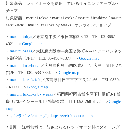
対象商品：レッドオークを使用しているダイニングテーブル・
チェア
対象店舗：maruni tokyo / maruni osaka / maruni hiroshima / maruni
hatsukaichi / maruni fukuoka by weeks / オンラインショップ
・
maruni tokyo
／東京都中央区東日本橋3-6-13 TEL 03-3667-
4021 ＞
Google map
・
maruni osaka
／大阪府大阪市中央区淡路町4-2-13 アーバンネッ
ト御堂筋ビル1F TEL 06-4967-1377 ＞
Google map
・
maruni hiroshima
／広島県広島市西区扇2-1-45 広島T-SITE 2号
館2F TEL 082-533-7836 ＞
Google map
・
maruni hatsukaichi
／広島県廿日市市下平良2-1-66 TEL 0829-
20-1121 ＞
Google map
・
maruni fukuoka by weeks
／福岡県福岡市博多区下川端町3-1 博
多リバレインモール1F 特設会場 TEL 092-260-7872 ＞
Google
map
・
オンラインショップ
／
https://webshop.maruni.com
＊割引・送料無料は、対象となるレッドオーク材のダイニング