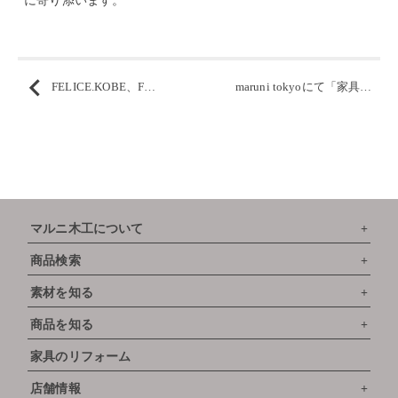
に寄り添います。
FELICE.KOBE、FELICE.HIMEJIにて「MARUNI COLLECTION FAIR」を開催 ～3月31日（火）
maruni tokyoにて「家具塗装修理キャンペーン」開催 2月26日（木）～ 3月30日（月）
マルニ木工について
商品検索
素材を知る
商品を知る
家具のリフォーム
店舗情報