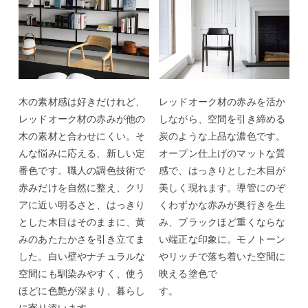
木の素材感は好きだけれど、
レッドオーク材の赤みを活か
レッドオーク材の赤みが他の
しながら、空間を引き締める
木の素材と合わせにくい。そ
炭のような上品な濃色です。
んな悩みに応える、新しい定
オープン仕上げのマットな質
番色です。職人の調色技術で
感で、はっきりとした木目が
赤みだけを自然に整え、クリ
美しく現れます。導管にのぞ
アに近い明るさと、はっきり
くわずかな赤みが奥行きを生
とした木目はそのままに、黄
み、ブラックほど重くならな
みのあたたかさを引き立てま
い端正な印象に。モノトーン
した。白い壁やナチュラルな
やリッチで落ち着いた空間に
空間にも馴染みやすく、使う
映える塗色で
ほどに色艶が深まり、暮らし
す。