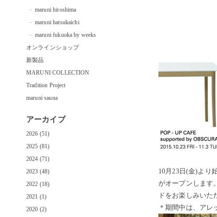
maruni hiroshima
maruni hatsukaichi
maruni fukuoka by weeks
オンラインショップ
新製品
MARUNI COLLECTION
Tradition Project
maruni sauna
アーカイブ
2026 (51)
2025 (81)
2024 (71)
10月23日(金)より始
2023 (48)
がオープンします
2022 (18)
ドをお楽しみいた
2021 (1)
＊期間中は、アレ
2020 (2)