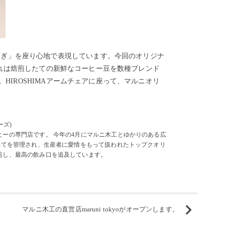
ようなくつろぎ」を座り心地で表現しています。今回のオリジナ
それは焙煎したての新鮮なコーヒー豆を数種ブレンド
IROSHIMAアームチェアに座って、マルニオリ
ーズ)
ーの専門店です。 今年の4月にマルニ木工とゆかりのある広
べてを管理され、生産者に愛情をもって扱われたトップクオリ
煎し、最高の飲み口を追及しています。
マルニ木工の直営店maruni tokyoがオープンします。