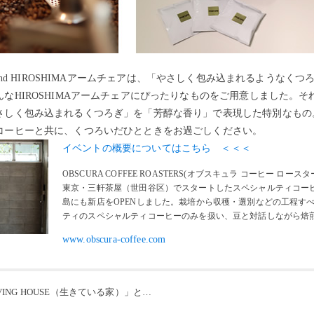
ginal Blend HIROSHIMAアームチェアは、「やさしく包み込まれる
なHIROSHIMAアームチェアにぴったりなものをご用意しました。
しく包み込まれるくつろぎ」を「芳醇な香り」で表現した特別なもの。H
コーヒーと共に、くつろいだひとときをお過ごしください。
イベントの概要についてはこちら ＜＜＜
OBSCURA COFFEE ROASTERS(オブスキュラ コーヒー ロースタ
東京・三軒茶屋（世田谷区）でスタートしたスペシャルティコーヒ
島にも新店をOPENしました。栽培から収穫・選別などの工程す
ティのスペシャルティコーヒーのみを扱い、豆と対話しながら焙
www.obscura-coffee.com
LIVING HOUSE（生きている家）」とは？