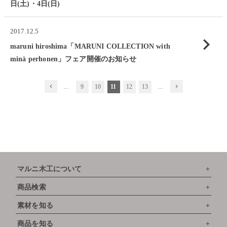
日(土)・4日(日)
2017.12.5
chevron_right
maruni hiroshima「MARUNI COLLECTION with
minä perhonen」フェア開催のお知らせ
chevron_left
...
9
10
11
12
13
...
chevron_right
マルニ木工について
商品検索
素材を知る
商品を知る