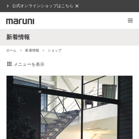
chevron_right
clear
公式オンラインショップはこちら
新着情報
ホーム
新着情報
ショップ
apps
メニューを表示