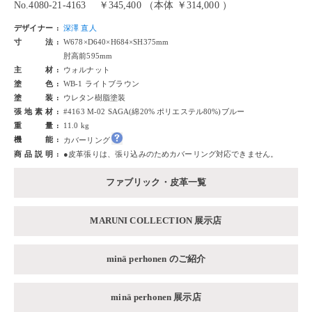
No.4080-21-4163
￥345,400 （本体 ￥314,000 ）
デザイナー
深澤 直人
寸法
W678×D640×H684×SH375mm
肘高前595mm
主材
ウォルナット
塗色
WB-1 ライトブラウン
塗装
ウレタン樹脂塗装
張地素材
#4163 M-02 SAGA(綿20% ポリエステル80%)ブルー
重量
11.0 kg
機能
カバーリング
商品説明
●皮革張りは、張り込みのためカバーリング対応できません。
ファブリック・皮革一覧
MARUNI COLLECTION 展示店
minä perhonen のご紹介
minä perhonen 展示店