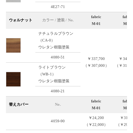
4E27-71
fabric
fabric
ウォルナット
カラー / 塗装 / No.
M-01
M-02
ナチュラルブラウン
（CA-0）
ウレタン樹脂塗装
4080-51
￥337,700
￥345,4
（￥307,000）
（￥314,0
ライトブラウン
（WB-1）
ウレタン樹脂塗装
4080-21
fabric
fabric
替えカバー
No.
M-01
M-02
￥24,200
￥31,9
4059-90
（￥22,000）
（￥29,0