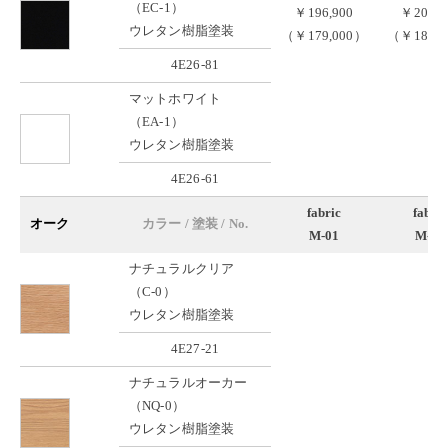
（EC-1）
￥196,900
￥204,6
ウレタン樹脂塗装
（￥179,000）
（￥186,0
4E26-81
マットホワイト
（EA-1）
ウレタン樹脂塗装
4E26-61
fabric
fabric
オーク
カラー / 塗装 / No.
M-01
M-02
ナチュラルクリア
（C-0）
ウレタン樹脂塗装
4E27-21
ナチュラルオーカー
（NQ-0）
ウレタン樹脂塗装