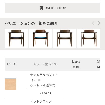
shopping_cart
ONLINE SHOP
バリエーションの一部をご紹介
fabric
fabric
ビーチ
カラー / 塗装 / No.
M-01
M-02
ナチュラルホワイト
（NL-0）
ウレタン樹脂塗装
4E26-31
マットブラック