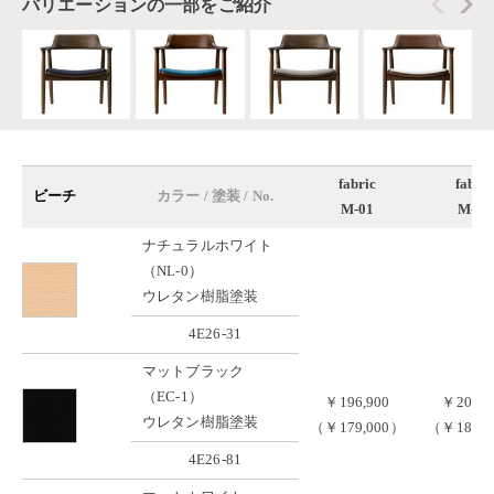
バリエーションの一部をご紹介
fabric
fabric
ビーチ
カラー / 塗装 / No.
M-01
M-02
ナチュラルホワイト
（NL-0）
ウレタン樹脂塗装
4E26-31
マットブラック
（EC-1）
￥196,900
￥204,6
ウレタン樹脂塗装
（￥179,000）
（￥186,0
4E26-81