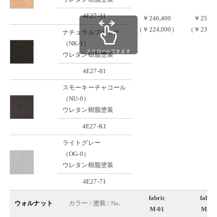
4E27-31
￥246,400
￥254,1
（￥224,000）
（￥231,0
ナチュラルブラック
（NK-1）
スクロールできます
ウレタン樹脂塗装
4E27-81
スモーキーチャコール
（NU-0）
ウレタン樹脂塗装
4E27-K1
ライトグレー
（OG-0）
ウレタン樹脂塗装
4E27-71
fabric
fabric
ウォルナット
カラー / 塗装 / No.
M-01
M-02