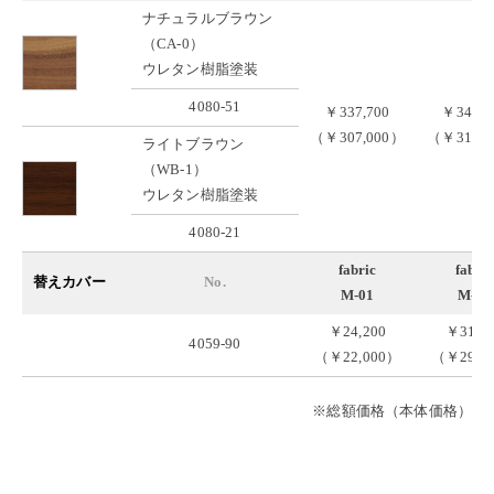
ナチュラルブラウン
（CA-0）
ウレタン樹脂塗装
4080-51
￥337,700
￥345,4
（￥307,000）
（￥314,0
ライトブラウン
（WB-1）
ウレタン樹脂塗装
4080-21
fabric
fabric
替えカバー
No.
M-01
M-02
￥24,200
￥31,9
4059-90
（￥22,000）
（￥29,0
※総額価格（本体価格）