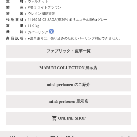
主材
ウォルナット
塗色
WB-1 ライトブラウン
塗装
ウレタン樹脂塗装
張地素材
#4169 M-02 SAGA(綿20% ポリエステル80%)グレー
重量
11.0 kg
機能
カバーリング
商品説明
●皮革張りは、張り込みのためカバーリング対応できません。
ファブリック・皮革一覧
MARUNI COLLECTION 展示店
minä perhonen のご紹介
minä perhonen 展示店
shopping_cart
ONLINE SHOP