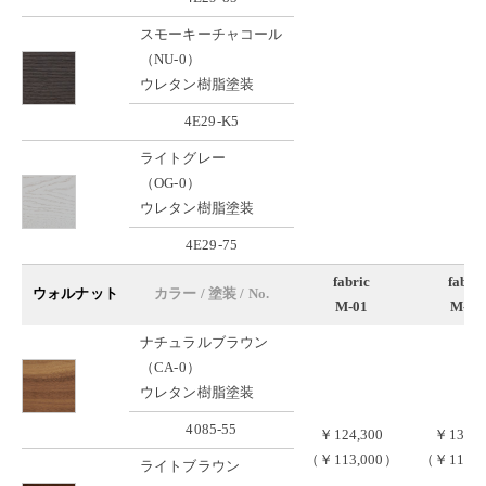
スモーキーチャコール
（NU-0）
ウレタン樹脂塗装
4E29-K5
ライトグレー
（OG-0）
ウレタン樹脂塗装
4E29-75
fabric
fabric
ウォルナット
カラー / 塗装 / No.
M-01
M-02
ナチュラルブラウン
（CA-0）
ウレタン樹脂塗装
4085-55
￥124,300
￥130,9
（￥113,000）
（￥119,0
ライトブラウン