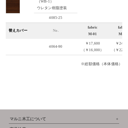
（WB-1）
ウレタン樹脂塗装
4085-25
fabric
fabric
替えカバー
No.
M-01
M-02
￥17,600
￥24,2
4064-90
（￥16,000）
（￥22,0
※総額価格（本体価格）
マルニ木工について