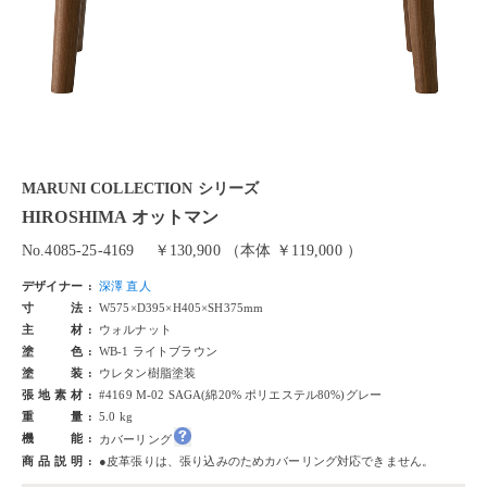
MARUNI COLLECTION シリーズ
HIROSHIMA オットマン
No.4085-25-4169
￥130,900 （本体 ￥119,000 ）
デザイナー
深澤 直人
寸法
W575×D395×H405×SH375mm
主材
ウォルナット
塗色
WB-1 ライトブラウン
塗装
ウレタン樹脂塗装
張地素材
#4169 M-02 SAGA(綿20% ポリエステル80%)グレー
重量
5.0 kg
機能
カバーリング
商品説明
●皮革張りは、張り込みのためカバーリング対応できません。