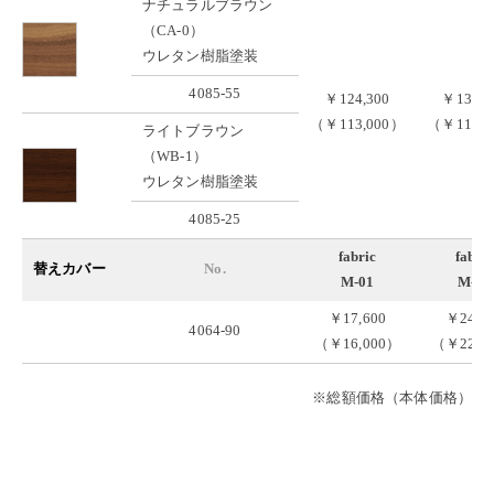
ナチュラルブラウン
（CA-0）
ウレタン樹脂塗装
4085-55
￥124,300
￥130,9
（￥113,000）
（￥119,0
ライトブラウン
（WB-1）
ウレタン樹脂塗装
4085-25
fabric
fabric
替えカバー
No.
M-01
M-02
￥17,600
￥24,2
4064-90
（￥16,000）
（￥22,0
※総額価格（本体価格）