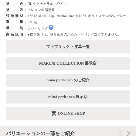
塗色
NL-0 ナチュラルホワイト
塗装
ウレタン樹脂塗装
張地素材
#7E48 M-06 -dop- “tambourine”(綿35% ポリエステル65%)グレー
重量
5.0 kg
機能
カバーリング
商品説明
●皮革張りは、張り込みのためカバーリング対応できません。
ファブリック・皮革一覧
MARUNI COLLECTION 展示店
minä perhonen のご紹介
minä perhonen 展示店
shopping_cart
ONLINE SHOP
バリエーションの一部をご紹介