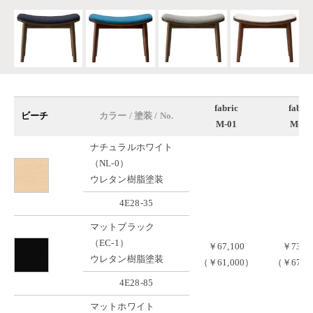
fabric
fabric
ビーチ
カラー / 塗装 / No.
M-01
M-02
ナチュラルホワイト
（NL-0）
ウレタン樹脂塗装
4E28-35
マットブラック
（EC-1）
￥67,100
￥73,7
ウレタン樹脂塗装
（￥61,000）
（￥67,0
4E28-85
マットホワイト