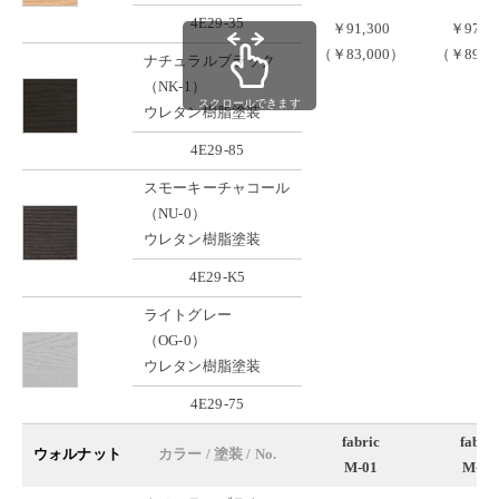
4E29-35
￥91,300
￥97,9
（￥83,000）
（￥89,0
ナチュラルブラック
（NK-1）
スクロールできます
ウレタン樹脂塗装
4E29-85
スモーキーチャコール
（NU-0）
ウレタン樹脂塗装
4E29-K5
ライトグレー
（OG-0）
ウレタン樹脂塗装
4E29-75
fabric
fabric
ウォルナット
カラー / 塗装 / No.
M-01
M-02