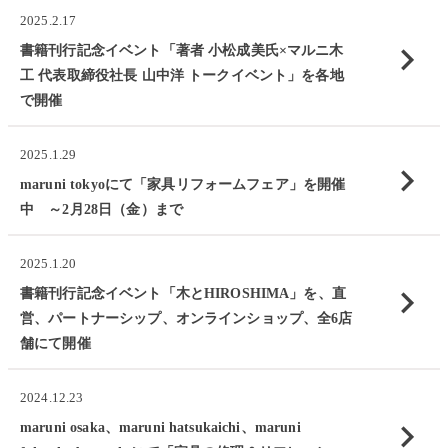
2025.2.17
chevron_right
書籍刊行記念イベント「著者 小松成美氏×マルニ木
工 代表取締役社長 山中洋 トークイベント」を各地
で開催
2025.1.29
chevron_right
maruni tokyoにて「家具リフォームフェア」を開催
中 ～2月28日（金）まで
2025.1.20
chevron_right
書籍刊行記念イベント「木とHIROSHIMA」を、直
営、パートナーシップ、オンラインショップ、全6店
舗にて開催
2024.12.23
chevron_right
maruni osaka、maruni hatsukaichi、maruni