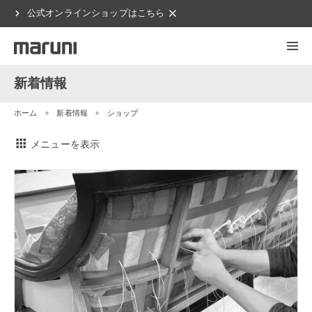
chevron_right
clear
公式オンラインショップはこちら
新着情報
ホーム
新着情報
ショップ
apps
メニューを表示