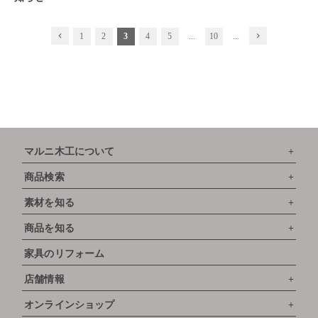
chevron_left
1
2
3
4
5
...
10
...
chevron_right
マルニ木工について
商品検索
素材を知る
商品を知る
家具のリフォーム
店舗情報
オンラインショップ