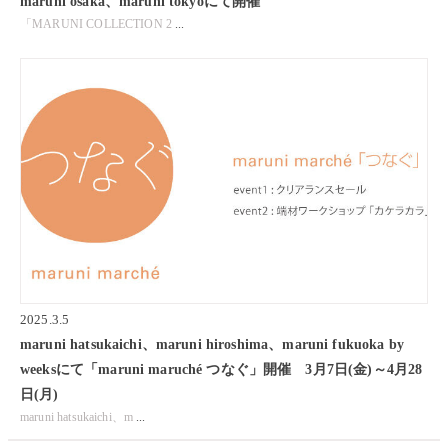
maruni osaka、maruni tokyoにて開催
「MARUNI COLLECTION 2
...
2025.3.5
maruni hatsukaichi、maruni hiroshima、maruni fukuoka by
weeksにて「maruni maruché つなぐ」開催 3月7日(金)～4月28
日(月)
maruni hatsukaichi、m
...